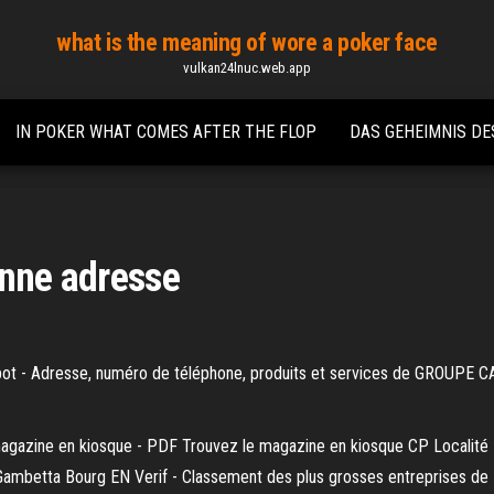
what is the meaning of wore a poker face
vulkan24lnuc.web.app
IN POKER WHAT COMES AFTER THE FLOP
DAS GEHEIMNIS D
enne adresse
t - Adresse, numéro de téléphone, produits et services de GROUPE CASI
agazine en kiosque - PDF
Trouvez le magazine en kiosque CP Localité
Gambetta Bourg EN
Verif - Classement des plus grosses entreprises de