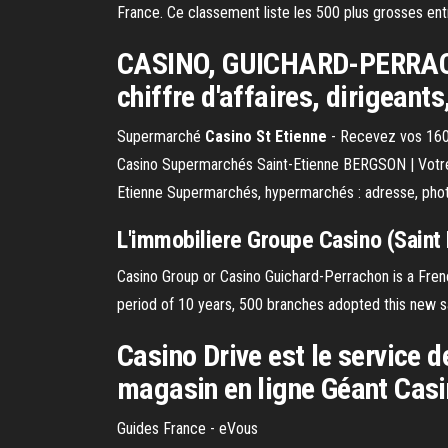
France. Ce classement liste les 500 plus grosses en
CASINO, GUICHARD-PERRACHO
chiffre d'affaires, dirigeant
Supermarché
Casino
St
Etienne
- Recevez vos 1600
Casino Supermarchés Saint-Etienne BERGSON | Votre 
Etienne Supermarchés, hypermarchés : adresse, photos
L'immobiliere Groupe Casino (Saint E
Casino Group or Casino Guichard-Perrachon is a French 
period of 10 years, 500 branches adopted this new sa
Casino Drive est le service d
magasin en ligne Géant Casi
Guides France - eVous