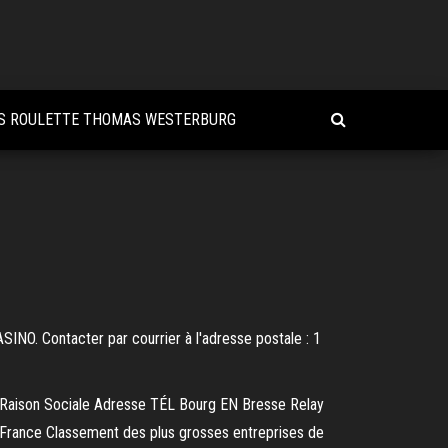
ES ROULETTE THOMAS WESTERBURG
NO. Contacter par courrier à l'adresse postale : 1
 Raison Sociale Adresse TÉL Bourg EN Bresse Relay
 France
Classement des plus grosses entreprises de