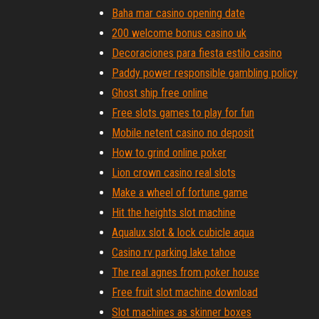
Baha mar casino opening date
200 welcome bonus casino uk
Decoraciones para fiesta estilo casino
Paddy power responsible gambling policy
Ghost ship free online
Free slots games to play for fun
Mobile netent casino no deposit
How to grind online poker
Lion crown casino real slots
Make a wheel of fortune game
Hit the heights slot machine
Aqualux slot & lock cubicle aqua
Casino rv parking lake tahoe
The real agnes from poker house
Free fruit slot machine download
Slot machines as skinner boxes