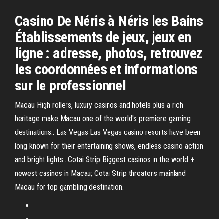
Casino De Néris à Néris les Bains
Établissements de jeux, jeux en
ligne : adresse, photos, retrouvez
les coordonnées et informations
sur le professionnel
Macau High rollers, luxury casinos and hotels plus a rich
heritage make Macau one of the world's premiere gaming
destinations.. Las Vegas Las Vegas casino resorts have been
long known for their entertaining shows, endless casino action
and bright lights.. Cotai Strip Biggest casinos in the world +
newest casinos in Macau; Cotai Strip threatens mainland
Macau for top gambling destination.