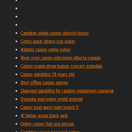
Canadian online casino deposit bonus
Como ganar dinero con poker
Atlantis casino online poker
River cree casino edmonton alberta canada
Casino regina show lounge concert schedule
Casino gambling 18 years old
Best offline casino games
Diamond gambling for random equipment ragnarok
Svenska spel poker mobil android
Casino boat west palm beach fl
Al fakher arena black jack
Online casino that use bitcoin