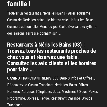
famille !
Trouver un restaurant à Néris-les-Bains - Allier Tourisme
Casino de Neris les bains - le bistrot chic - Néris-les-Bains.
Cuisine traditionnelle. Menu du jour.Carte évoluant au rythme
des saisons Terrasse donnant sur l...
Restaurants à Néris les Bains (03) :
Trouvez tous les restaurants proches de
chez vous et réservez une table.
Consultez les avis clients et les horaires
pour faire ...
CASINO
TRANCHANT
NERIS
-
LES
-
BAINS
Infos et Offres ...
Découvrez le Casino Tranchant Neris-les-Bains, Offres,
Horaires, Adresse, Téléphone, Jeux, Machines à Sous, Poker,
Programme, Soirées, Tenue, Restaurant
Casinos
Groupe
Tranchant